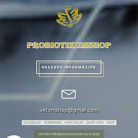
HASZNOS INFORMÁCIÓK
vetomshop@gmail.com
KEZDŐLAP
TERMÉKEK
KAPCSOLAT
SAJÁT FIÓK
ÁSZF
VETOM-PROBIOTIKUMSHOP.HU © 2025