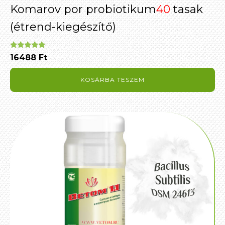
Komarov por probiotikum
40
tasak
(étrend-kiegészítő)
Értékelés:
16488
Ft
5.00
/ 5
KOSÁRBA TESZEM