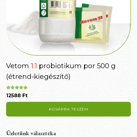
Vetom
1.1
probiotikum por 500 g
(étrend-kiegészítő)
Értékelés:
12588
Ft
5.00
/ 5
KOSÁRBA TESZEM
Üzletünk választéka