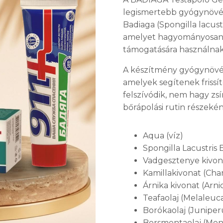
legismertebb gyógynövén
EK ÉS MOZGÁSSZERVI RENDSZER
Badiaga (Spongilla lacustr
amelyet hagyományosan a
támogatására használnak
A készítmény gyógynövény
amelyek segítenek frissíte
felszívódik, nem hagy zsí
bőrápolási rutin részekén
Aqua (víz)
Spongilla Lacustris 
Vadgesztenye kivon
Kamillakivonat (Cha
Árnika kivonat (Arn
Teafaolaj (Melaleuca 
Borókaolaj (Junipe
Borsmentaolaj (Ment