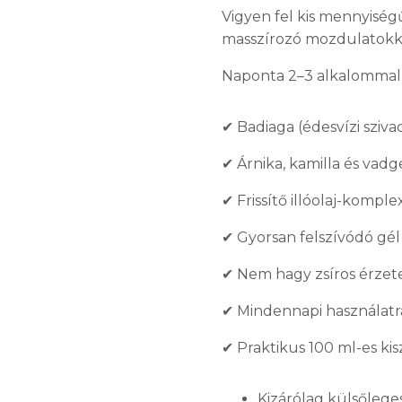
Vigyen fel kis mennyiségű
masszírozó mozdulatokka
Naponta 2–3 alkalommal
✔ Badiaga (édesvízi szivac
✔ Árnika, kamilla és vad
✔ Frissítő illóolaj-komple
✔ Gyorsan felszívódó gél
✔ Nem hagy zsíros érzet
✔ Mindennapi használatr
✔ Praktikus 100 ml-es kis
Kizárólag külsőleges