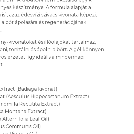
yes készítménye. A formula alapját a
is), azaz édesvízi szivacs kivonata képezi,
 bőr ápolására és regenerációjának
.
-kivonatokat és illóolajokat tartalmaz,
ni, tonizálni és ápolni a bőrt. A gél könnyen
ros érzetet, így ideális a mindennapi
t.
Extract (Badiaga kivonat)
at (Aesculus Hippocastanum Extract)
momilla Recutita Extract)
ica Montana Extract)
Alternifolia Leaf Oil)
rus Communis Oil)
ha Piperita Oil)