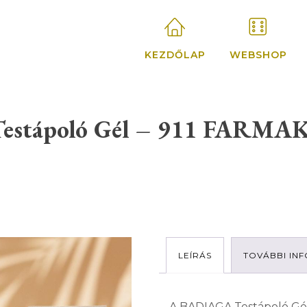
KEZDŐLAP
WEBSHOP
BIG SALE!
SHOP NOW
Testápoló Gél – 911 FARM
s és speciális termékek
Viszonteladó
szer és méregtelenítés
Regisztráció
Partnereink 
LEÍRÁS
TOVÁBBI IN
ESS ÉS FÜRDŐTERÁPIA
fizioterápia
A BADIAGA Testápoló Gé