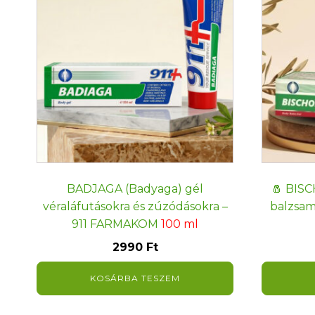
BADJAGA (Badyaga) gél
🧂 BISC
véraláfutásokra és zúzódásokra –
balzsam
911 FARMAKOM
100 ml
2990
Ft
KOSÁRBA TESZEM