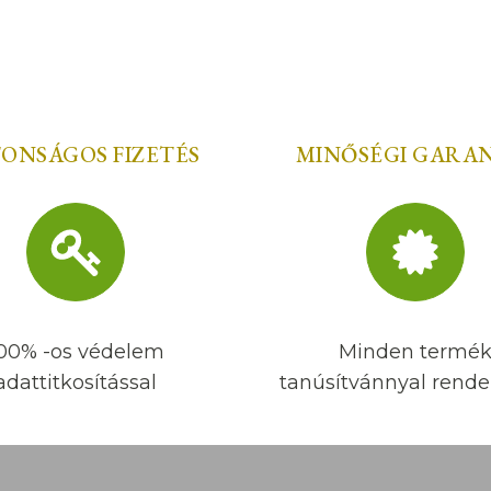
TONSÁGOS FIZETÉS
MINŐSÉGI GARA
00% -os védelem
Minden termé
adattitkosítással
tanúsítvánnyal rendel