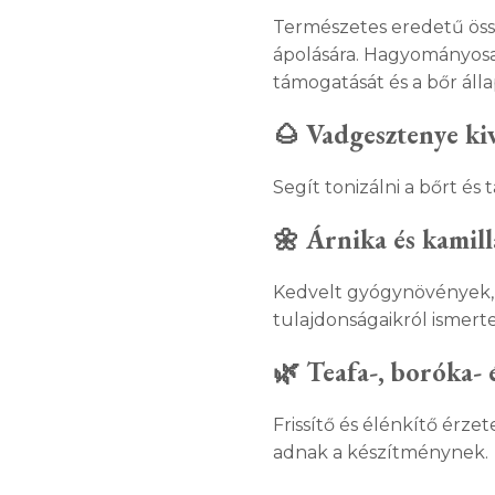
Természetes eredetű öss
ápolására. Hagyományosa
támogatását és a bőr álla
🌰 Vadgesztenye ki
Segít tonizálni a bőrt é
🌼 Árnika és kamill
Kedvelt gyógynövények,
tulajdonságaikról ismerte
🌿 Teafa-, boróka- 
Frissítő és élénkítő érz
adnak a készítménynek.