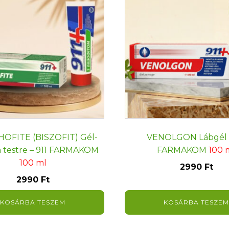
HOFITE (BISZOFIT) Gél-
VENOLGON Lábgél –
 testre – 911 FARMAKOM
FARMAKOM
100 
100 ml
2990
Ft
2990
Ft
KOSÁRBA TESZEM
KOSÁRBA TESZEM