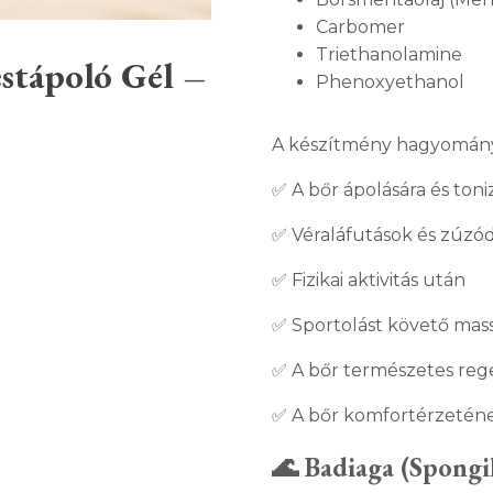
Carbomer
Triethanolamine
tápoló Gél –
Phenoxyethanol
A készítmény hagyomány
✅ A bőr ápolására és toni
✅ Véraláfutások és zúzód
✅ Fizikai aktivitás után
✅ Sportolást követő mas
✅ A bőr természetes reg
✅ A bőr komfortérzeténe
🌊 Badiaga (Spongil