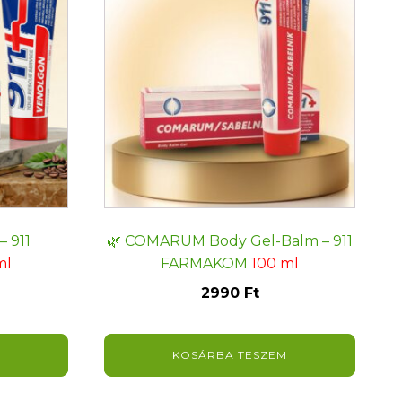
 911
🌿 COMARUM Body Gel-Balm – 911
ml
FARMAKOM
100 ml
2990
Ft
KOSÁRBA TESZEM