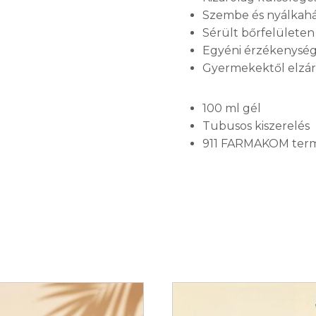
Szembe és nyálkahár
Sérült bőrfelületen
Egyéni érzékenység 
Gyermekektől elzár
100 ml gél
Tubusos kiszerelés
911 FARMAKOM term