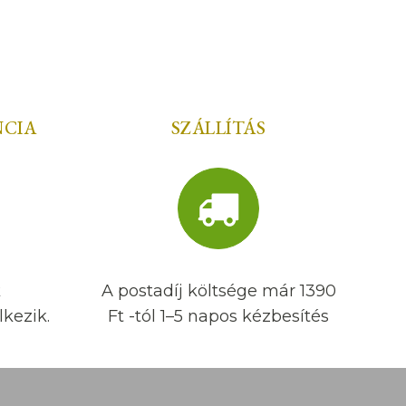
NCIA
SZÁLLÍTÁS
k
A postadíj költsége már 1390
kezik.
Ft -tól 1–5 napos kézbesítés