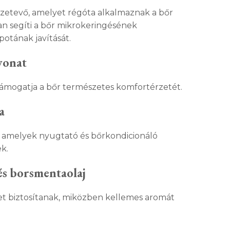
zetevő, amelyet régóta alkalmaznak a bőr
n segíti a bőr mikrokeringésének
potának javítását.
vonat
s támogatja a bőr természetes komfortérzetét.
a
 amelyek nyugtató és bőrkondicionáló
k.
és borsmentaolaj
etet biztosítanak, miközben kellemes aromát