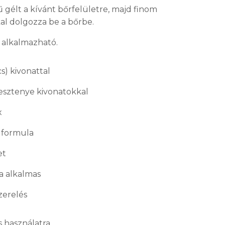
 gélt a kívánt bőrfelületre, majd finom
l dolgozza be a bőrbe.
 alkalmazható.
s) kivonattal
gesztenye kivonatokkal
x
 formula
et
a alkalmas
zerelés
 használatra.