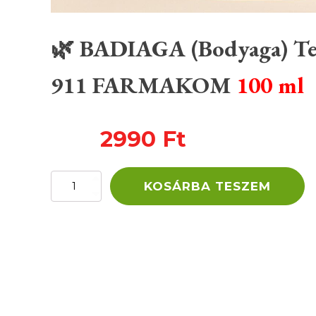
🌿 BADIAGA (Bodyaga) Tes
911 FARMAKOM
100 ml
2990
Ft
🌿
KOSÁRBA TESZEM
BADIAGA
(Bodyaga)
Testápoló
Gél
–
911
FARMAKOM
100
ml