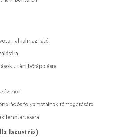
osan alkalmazható:
zálására
ások utáni bőrápolásra
százshoz
enerációs folyamatainak támogatására
k fenntartására
la lacustris)