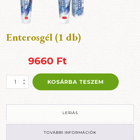
Enterosgél (1 db)
9660
Ft
Enterosgél
KOSÁRBA TESZEM
(1
db)
mennyiség
LEÍRÁS
TOVÁBBI INFORMÁCIÓK