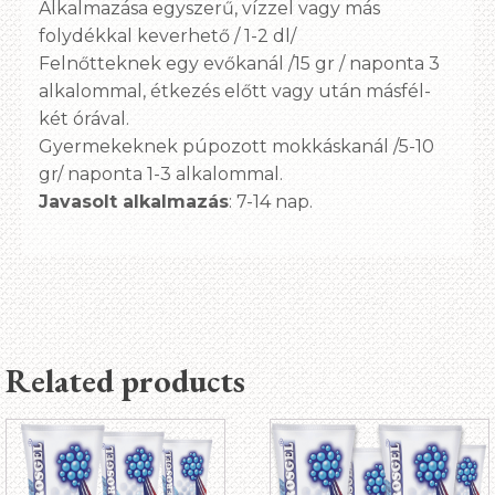
Alkalmazása egyszerű, vízzel vagy más
folydékkal keverhető / 1-2 dl/
Felnőtteknek egy evőkanál /15 gr / naponta 3
alkalommal, étkezés előtt vagy után másfél-
két órával.
Gyermekeknek púpozott mokkáskanál /5-10
gr/ naponta 1-3 alkalommal.
Javasolt alkalmazás
: 7-14 nap.
Related products