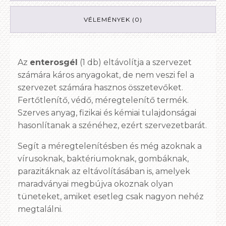
VÉLEMÉNYEK (0)
Az
enterosgél
(1 db) eltávolítja a szervezet
számára káros anyagokat, de nem veszi fel a
szervezet számára hasznos összetevőket.
Fertőtlenítő, védő, méregtelenítő termék.
Szerves anyag, fizikai és kémiai tulajdonságai
hasonlítanak a szénéhez, ezért szervezetbarát.
Segít a méregtelenítésben és még azoknak a
vírusoknak, baktériumoknak, gombáknak,
parazitáknak az eltávolításában is, amelyek
maradványai megbújva okoznak olyan
tüneteket, amiket esetleg csak nagyon nehéz
megtalálni.