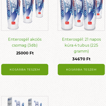
Enterosgél akciós
Enterosgél: 21 napos
csomag (3db)
kúra 4 tubus (225
gramm)
25000
Ft
34670
Ft
KOSÁRBA TESZEM
KOSÁRBA TESZEM