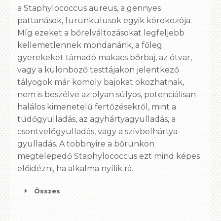
a Staphylococcus aureus, a gennyes
pattanások, furunkulusok egyik kórokozója.
Míg ezeket a bőrelváltozásokat legfeljebb
kellemetlennek mondanánk, a főleg
gyerekeket támadó makacs bőrbaj, az ótvar,
vagy a különböző testtájakon jelentkező
tályogok már komoly bajokat okozhatnak,
nem is beszélve az olyan súlyos, potenciálisan
halálos kimenetelű fertőzésekről, mint a
tüdőgyulladás, az agyhártyagyulladás, a
csontvelőgyulladás, vagy a szívbelhártya-
gyulladás. A többnyire a bőrünkön
megtelepedő Staphylococcus ezt mind képes
előidézni, ha alkalma nyílik rá.
Összes