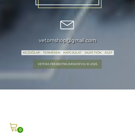
vetomshop@gmail.com
KEZDŐLAP
TERMÉKEK
KAPCSOLAT
SAJÁT FIÓK
ÁSZF
VETOM-PROBIOTIKUMSHOP.HU © 2025
0