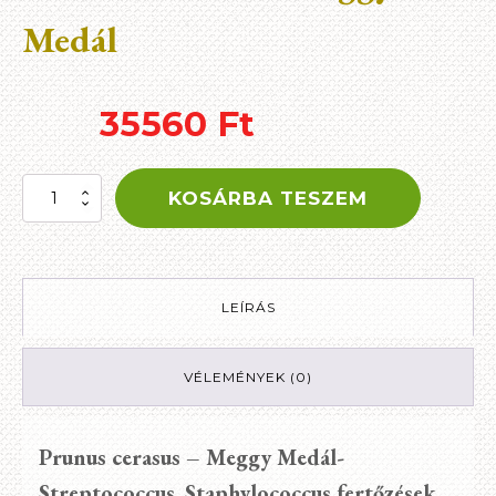
Medál
35560
Ft
Prunus
KOSÁRBA TESZEM
cerasus
–
Meggy
Medál
mennyiség
LEÍRÁS
VÉLEMÉNYEK (0)
Prunus cerasus – Meggy Medál-
Streptococcus, Staphylococcus fertőzések