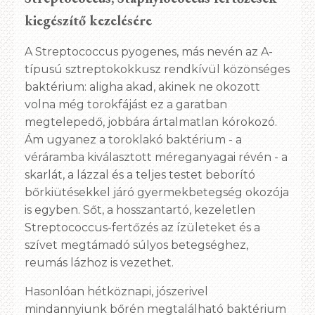
kiegészítő kezelésére
A Streptococcus pyogenes, más nevén az A-
típusú sztreptokokkusz rendkívül közönséges
baktérium: aligha akad, akinek ne okozott
volna még torokfájást ez a garatban
megtelepedő, jobbára ártalmatlan kórokozó.
Ám ugyanez a toroklakó baktérium - a
véráramba kiválasztott méreganyagai révén - a
skarlát, a lázzal és a teljes testet beborító
bőrkiütésekkel járó gyermekbetegség okozója
is egyben. Sőt, a hosszantartó, kezeletlen
Streptococcus-fertőzés az ízületeket és a
szívet megtámadó súlyos betegséghez,
reumás lázhoz is vezethet.
Hasonlóan hétköznapi, jószerivel
mindannyiunk bőrén megtalálható baktérium