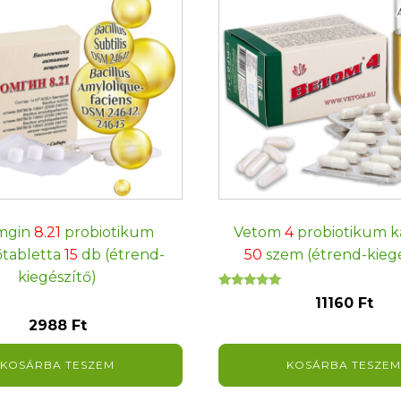
mgin
8.21
probiotikum
Vetom
4
probiotikum k
tabletta
15
db (étrend-
50
szem (étrend-kiegé
kiegészítő)
Értékelés:
11160
Ft
5.00
/ 5
2988
Ft
KOSÁRBA TESZEM
KOSÁRBA TESZEM