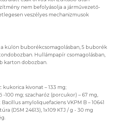
zítmény nem befolyásolja a járművezető-
etlegesen veszélyes mechanizmusok
ula külön buborékcsomagolásban, 5 buborék
tondobozban. Hullámpapír csomagolásban,
0 db karton dobozban.
: kukorica kivonat – 133 mg;
-100 mg; szacharóz (porcukor) – 67 mg,
t Bacillus amyloliquefaciens VKPM B – 10641
úra (DSM 24613), 1x109 KTJ / g - 30 mg
ég.