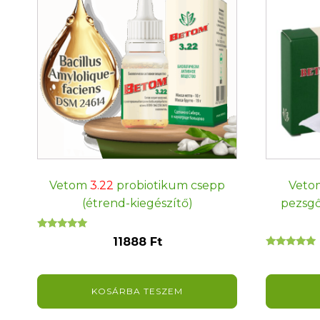
Vetom
3.22
probiotikum csepp
Veto
(étrend-kiegészítő)
pezsgő
Értékelés:
11888
Ft
5.00
Értékelés:
/ 5
5.00
/ 5
KOSÁRBA TESZEM