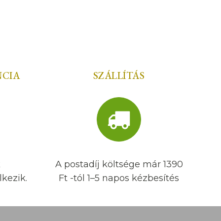
NCIA
SZÁLLÍTÁS
k
A postadíj költsége már 1390
kezik.
Ft -tól 1–5 napos kézbesítés