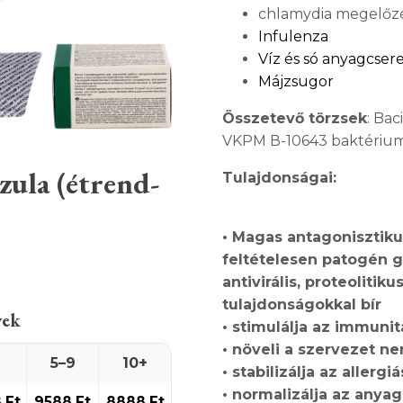
chlamydia megelőzé
Infulenza
Víz és só anyagcser
Májzsugor
Összetevő törzsek
: Ba
VKPM В-10643 baktérium
ula (étrend-
Tulajdonságai:
• Magas antagonisztiku
feltételesen patogén 
antivirális, proteolitikus
tulajdonságokkal bír
yek
• stimulálja az immunitá
• növeli a szervezet ne
5–9
10+
• stabilizálja az allergi
• normalizálja az anya
8
Ft
9588
Ft
8888
Ft