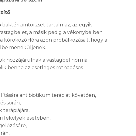
zítő
 baktériumtörzset tartalmaz, az egyik
a vastagbelet, a másik pedig a vékonybélben
a kórokozó flóra azon próbálkozásait, hogy a
élbe meneküljenek.
k hozzájárulnak a vastagbél normál
ik benne az esetleges rothadásos
llítására antibiotikum terápiát követően,
és során,
 terápiájára,
i fekélyek esetében,
gelőzésére,
rán,