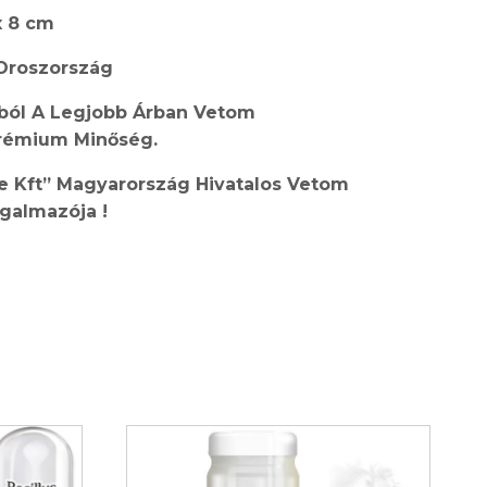
x 8 cm
 Oroszország
ól A Legjobb Ár
ban
Vetom
Prémium Minőség.
 Kft” Magyarország Hivatalos
Vetom
galmazója !