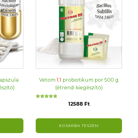
Vetom
1.1
probiotikum por 500 g
apszula
(étrend-kiegészítő)
szitő)
Értékelés:
12588
Ft
5.00
/ 5
KOSÁRBA TESZEM