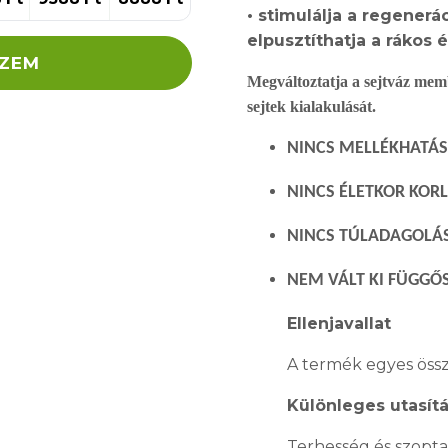
• stimulálja a regener
elpusztít
hat
ja a rákos 
SZEM
Megv
áltoztatja a sejtváz me
sejtek kialakulását.
NINCS MELLÉKHATÁS
NINCS ÉLETKOR KOR
NINCS TÚLADAGOLÁ
NEM VÁLT KI FÜGG
Ő
Ellenjavallat
A termék egyes össz
Különleges utasít
Terhesség és szoptat