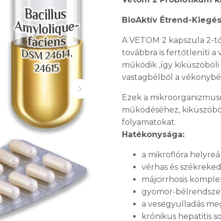
EK ÉS MOZGÁSSZERVI RENDSZER
BioAktív Étrend-Kiegés
A VETOM 2 kapszula 2-tő
továbbra is fertőtleníti 
működik ,így kiküszöböli 
vastagbélből a vékonyb
Ezek a mikroorganizmuso
működéséhez, kiküszöböl
folyamatokat.
Hatékonysága:
a mikroflóra helyreá
vérhas és székreked
májcirrhosis komplex
gyomor-bélrendszer
a vesegyulladás me
krónikus hepatitis so