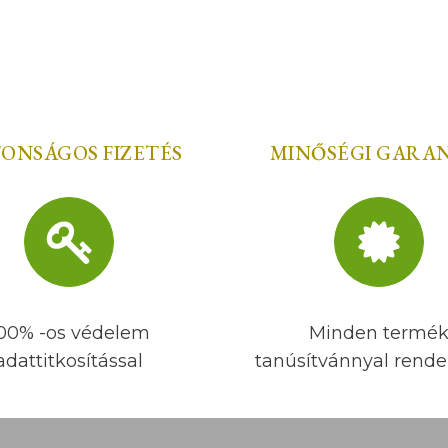
TONSÁGOS FIZETÉS
MINŐSÉGI GARA
00% -os védelem
Minden termé
adattitkosítással
tanúsítvánnyal rendel