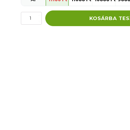
Vetom
KOSÁRBA TE
2
probiotikum
kapszula
(étrend-
kiegészítő)
mennyiség