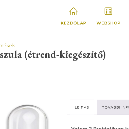
KEZDŐLAP
WEBSHOP
BIG SALE!
SHOP NOW
rmékek
zula (étrend-kiegészítő)
s és speciális termékek
Viszonteladó
szer és méregtelenítés
Regisztráció
Partnereink 
LEÍRÁS
TOVÁBBI IN
ESS ÉS FÜRDŐTERÁPIA
fizioterápia
Vetom 2 Probiotikum 