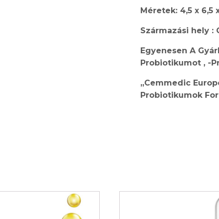
Méretek: 4,5 x 6,5 
Származási hely :
Egyenesen A Gyárb
Probiotikumot , -
„Cemmedic Europe
Probiotikumok
For