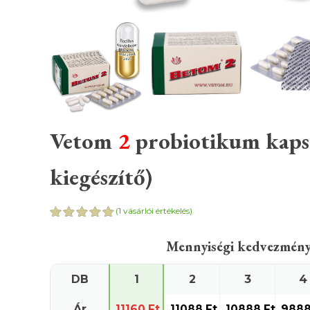
Vetom
2
probiotikum kapsz
kiegészítő)
(
1
vásárlói értékelés)
Értékelés
1
5.00
az 5-
Mennyiségi kedvezmén
ből,
értékelés
alapján
DB
1
2
3
4
Ár
11160
Ft
11088
Ft
10888
Ft
988