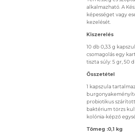
alkalmazható. A Kés
képességet vagy es
kezelését.
Kiszerelés
10 db 0,33 g kapsz
csomagolás egy kar
tiszta súly: 5 gr, 5
Összetétel
1 kapszula tartalmaz
burgonyakeményítő 
probiotikus szárítot
baktérium törzs kult
kolónia-képző egys
Tömeg :0,1 kg