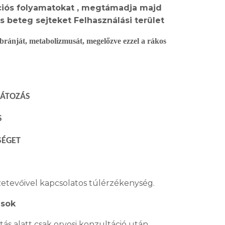
ációs folyamatokat , megtámadja majd
és beteg sejteket Felhasználási terület
mbránját, metabolizmusát, megelőzve ezzel a rákos
LÁTOZÁS
S
SÉGET
etevőivel kapcsolatos túlérzékenység.
ások
ás alatt csak orvosi konzultáció után