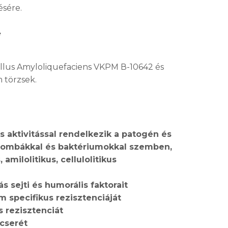
sére.
e
cillus Amyloliquefaciens VKPM В-10642 és
 törzsek.
s aktivitással rendelkezik a patogén és
gombákkal és baktériumokkal szemben,
, amilolitikus, cellulolitikus
s sejti és humorális faktorait
m specifikus rezisztenciáját
ás rezisztenciát
gcserét