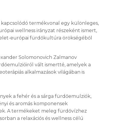
 kapcsolódó termékvonal egy különleges,
ópai wellness irányzat részeként ismert,
 kelet-európai fürdőkultúra örökségéből
Alexander Solomonovich Zalmanov
dőemulzióiról vált ismertté, amelyek a
oterápiás alkalmazások világában is
yek a fehér és a sárga fürdőemulziók,
ényi és aromás komponensek
nek. A termékeket meleg fürdővízhez
sorban a relaxációs és wellness célú