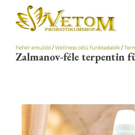
Vetom * Az emberek számára
Gyakori kérdések
A Vetom Probiotikum Története
Fehér emulzió
/
Wellness célú fürdőadalék
/
Ter
Tapasztalatok alapján
Zalmanov-féle terpentin 
TERMÉKEK
Wellnes
Bélrend
WELLN
Otthoni 