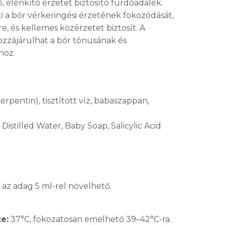
, élénkítő érzetet biztosító fürdőadalék.
i a bőr vérkeringési érzetének fokozódását,
rre, és kellemes közérzetet biztosít. A
zzájárulhat a bőr tónusának és
hoz.
erpentin), tisztított víz, babaszappan,
Distilled Water, Baby Soap, Salicylic Acid
az adag 5 ml-rel növelhető.
e:
37°C, fokozatosan emelhető 39–42°C-ra.