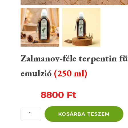
Zalmanov-féle terpentin f
emulzió
(250 ml)
8800
Ft
Zalmanov-
KOSÁRBA TESZEM
féle
terpentin