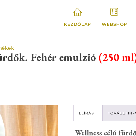
KEZDŐLAP
WEBSHOP
BIG SALE!
SHOP NOW
mékek
fürdők. Fehér emulzió
(250 ml
s és speciális termékek
Viszonteladó
szer és méregtelenítés
Regisztráció
Partnereink 
LEÍRÁS
TOVÁBBI IN
ESS ÉS FÜRDŐTERÁPIA
fizioterápia
Wellness célú fürd