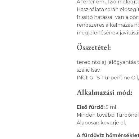
A fehér emulzió melegítő
Használata során elősegít
frissítő hatással van a bő
rendszeres alkalmazás ho
megjelenésének javításá
Összetétel:
terebintolaj (élőgyantás t
szalicilsav.
INCI: GTS Turpentine Oil, 
Alkalmazási mód:
Első fürdő:
5 ml.
Minden további fürdőnél 
Alaposan keverje el.
A fürdővíz hőmérséklet