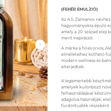
EK ÉS MOZGÁSSZERVI RENDSZER
(FEHÉR EMULZIÓ)
Az A.S. Zalmanov névhez
hagyományokra épülő eur
amely a 20. század eleji
merít inspirációt.
A márka a híres orvos, 
elméleteihez köthető für
modern wellness és balne
elterjedtek.
A legismertebb készítmén
amelyek különböző növ
felhasználásával készül
adagolva használják, első
fürdőrituálék részeként.