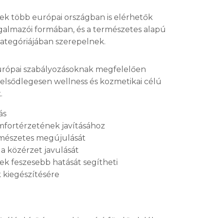
ek több európai országban is elérhetők
galmazói formában, és a természetes alapú
ategóriájában szerepelnek.
urópai szabályozásoknak megfelelően
elsődlegesen wellness és kozmetikai célú
.
ás
mfortérzetének javításához
rmészetes megújulását
s a közérzet javulását
k feszesebb hatását segítheti
 kiegészítésére