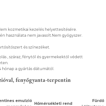
Nem kozmetikai kezelés helyettesítésére.
én használata nem javasolt.Nem gyógyszer.
tósítószert és színezéket.
lás , száraz, fénytől és gyermekektől védett
ten.
4 hónap a gyártás dátumától.
ióval, fenyőgyanta-terpentin
entines emulzió
Fürdő
Hőmérsékleti rend