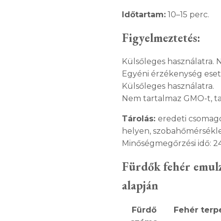
Időtartam:
10–15 perc.
Figyelmeztetés:
Külsőleges használatra. 
Egyéni érzékenység eset
Külsőleges használatra.
Nem tartalmaz GMO-t, tar
Tárolás:
eredeti csomago
helyen, szobahőmérsékle
Minőségmegőrzési idő: 2
Fürdők fehér emulz
alapján
Fürdő
Fehér terp