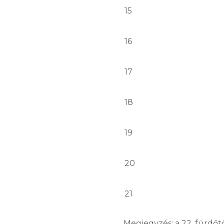
15
16
17
18
19
20
21
Megjegyzés: a 22. fürdőtő