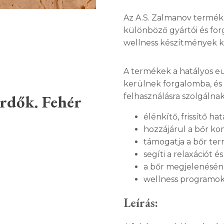
Az A.S. Zalmanov termék
különböző gyártói és for
wellness készítmények k
A termékek a hatályos e
kerülnek forgalomba, és 
ürdők. Fehér
felhasználásra szolgálnak
élénkítő, frissítő hat
hozzájárul a bőr ko
támogatja a bőr te
segíti a relaxációt é
a bőr megjelenéséne
wellness programok
Leírás: